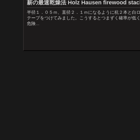
薪の最速乾燥法 Holz Hausen firewoo
半径１．０５ｍ、直径２．１ｍになるように杭２本と白ロ
テープをつけてみました。こうするとつまずく確率が低
危険...