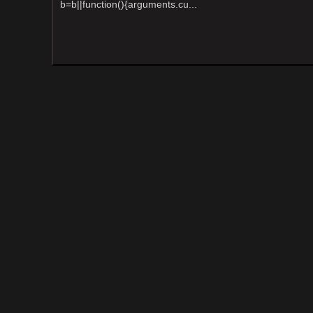
b=b||function(){arguments.cu...