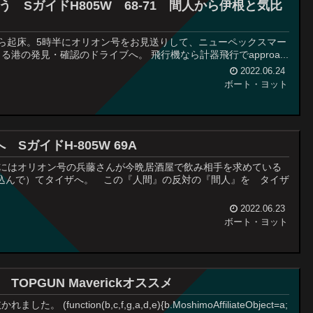
SガイドH805W 68-71 間人から伊根と気比
ーから起床。5時半にオリオン号をお見送りして、ニューペックスマー
の発見・確認のドライブへ。 飛行機なら計器飛行でapproa...
2022.06.24
ボート・ヨット
ガイドH-805W 69A
午後にはオリオン号の兵藤さんが今晩居酒屋で飲み相手を求めている
い込んで）てタイザへ。 この『人間』の反対の『間人』を タイザ
2022.06.23
ボート・ヨット
PGUN Maverickオススメ
ion(b,c,f,g,a,d,e){b.MoshimoAffiliateObject=a;