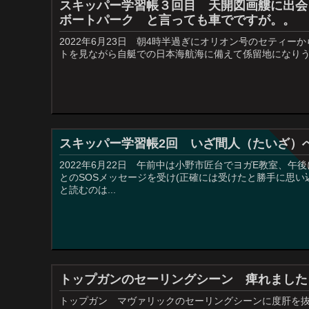
スキッパー学習帳３回目 天開図画艛に出会う 
ボートパーク と言っても車でですが。。
2022年6月23日 朝4時半過ぎにオリオン号のセティ
トを見ながら自艇での日本海航海に備えて係留地になりうる港
スキッパー学習帳2回 いざ間人（たいざ）へ S
2022年6月22日 午前中は小野市匠台でヨガE教室、
とのSOSメッセージを受け(正確には受けたと勝手に思
と読むのは...
トップガンのセーリングシーン 痺れました TO
トップガン マヴァリックのセーリングシーンに度肝を抜かれました。 (funct