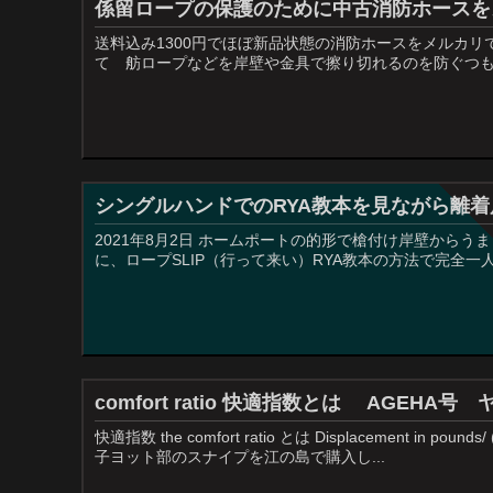
係留ロープの保護のために中古消防ホースを
送料込み1300円でほぼ新品状態の消防ホースをメルカリ
て 舫ロープなどを岸壁や金具で擦り切れるのを防ぐつもり
シングルハンドでのRYA教本を見ながら離
2021年8月2日 ホームポートの的形で槍付け岸壁から
に、ロープSLIP（行って来い）RYA教本の方法で完全一
comfort ratio 快適指数とは AGEHA号 
快適指数 the comfort ratio とは Displacement in poun
子ヨット部のスナイプを江の島で購入し...