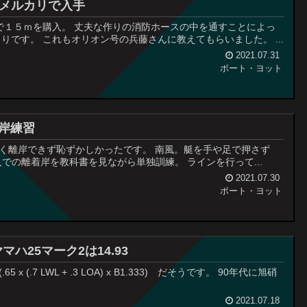
メルカリで入手
で１５ｍを購入。 丈夫な作りの消防ホースの中を通すことによっ
です。 これもオリオン号の兵藤さんに教えてもらいました。 ...
2021.07.31
ボート・ヨット
着岸練習
うまく離岸できず恥ずかしかったです。 南風。艇を手や足で押さず
人での離着岸を教科書を見ながら単独訓練。 ラインを行って...
2021.07.30
ボート・ヨット
ヤマハ25マーク2は14.93
ds/ (.65 x (.7 LWL + .3 LOA) x B1.333) だそうです。 90年代に旭硝
2021.07.18