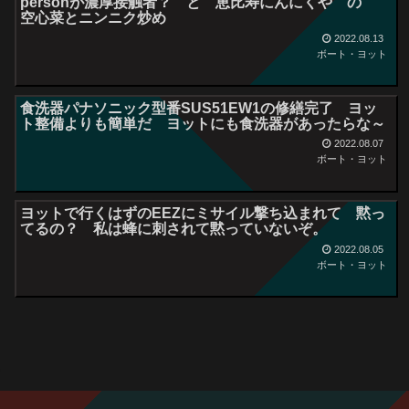
personが濃厚接触者？ と 恵比寿にんにくや の
空心菜とニンニク炒め
2022.08.13
ボート・ヨット
食洗器パナソニック型番SUS51EW1の修繕完了 ヨッ
ト整備よりも簡単だ ヨットにも食洗器があったらな～
2022.08.07
ボート・ヨット
ヨットで行くはずのEEZにミサイル撃ち込まれて 黙っ
てるの？ 私は蜂に刺されて黙っていないぞ。
2022.08.05
ボート・ヨット