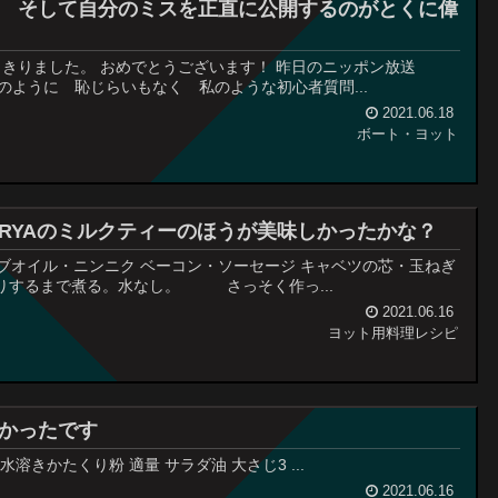
 そして自分のミスを正直に公開するのがとくに偉
りきりました。 おめでとうございます！ 昨日のニッポン放送
子供のように 恥じらいもなく 私のような初心者質問...
2021.06.18
ボート・ヨット
RYAのミルクティーのほうが美味しかったかな？
ブオイル・ニンニク ベーコン・ソーセージ キャベツの芯・玉ねぎ
なりするまで煮る。水なし。 さっそく作っ...
2021.06.16
ヨット用料理レシピ
かったです
 水溶きかたくり粉 適量 サラダ油 大さじ3 ...
2021.06.16