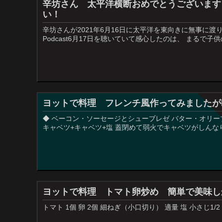
辛坊さん 太平洋横断おめでとうございます
い！
辛坊さんが2021年6月16日に太平洋を東向きに無事に渡
Podcast6月17日を聴いていて感心したのは、 まるで
ヨットで料理 フレンチ風作ってみましたが
◆ ベーコン・ソーセージとシューブレゼ バター・オリー
キャベツ+キャベツ+塩 蓋閉めて弱火でキャベツがしん
ヨットで料理 トマト卵炒め 簡単で美味し
トマト 1個 卵 2個 細ねぎ（小口切り） 適量 塩 小さじ1/2