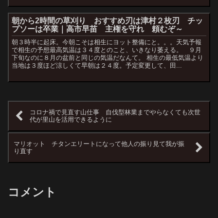
朝から2時間の草刈り おすすめ刃は津村２枚刃 チッ
プソーは卒業｜高市早苗 主権を守れ 頼むぞ～
朝３時半に起床。今朝こそは相生にヨット整備にと。。。天気予報
で相生の予想最高気温は３４度とのこと、いきなり萎える。 ９月
下旬なのに８月の盆前と同じの気温だなんて。 相生の最低気温より
当地は３度ほど涼しくて早朝は２４度。予定変更して、田...
コロナ禍で見直す山仕事 自伐型林業までやらなくても次世
代が里山を活用できるように
マリオット チタンエリートになって他人の振り見て我が振
り直す
コメント