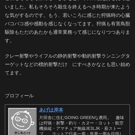
いました。私もそろそろ殺生を終えるべき時期が来たよう
な気がするのです。もう、若いころに感じた狩猟時の心臓
バコバコ感や感動を感じなくなってます。狩猟も有害鳥獣
駆除もただのあたかも通常業務って感じになりつつありま
す。
クレー射撃やライフルの静的射撃や動的射撃ランニングタ
ーゲットなどの標的射撃だけ にすべきかなとも思い始め
てます。
プロフィール
あげは岸本
片田舎に住むGOING GREENな農民。 趣味
は狩猟・射撃・釣り・カヌー・ヨット・航空
機操縦・アマチュア無線JE3LJK・薪ストー
ブ。 ヨットで日本一周・世界一周を目指し