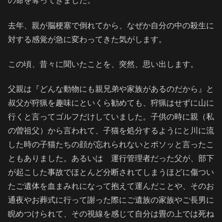
の命を奪ってきました。
去年、親が脳梗塞で倒れてから、なぜか自分の中の殺生に
対する感覚が急に変わってきた気がします。
この頃、昔々に聞いたことを、突然、思い出します。
父親は『どんな動物にも親兄弟や家族があるのだから』と
叔父が狩猟を趣味にといくら勧めても、狩猟はせずに山に
行くと言ってゴルフだけしていました。子供の時に親（私
の曽祖父）から言われて、子猫を処分するようにと川に流
した時の子猫たちの顔が忘れられないとボソッと言ったこ
ともありました。あるいは 運行管理者だった父が、部下
が起こした事故でほとんど分断されてしまうほどに傷つい
たご遺体を血まみれになって抱えて運んだことや、そのお
通夜やお葬式に行って謝った際にご遺族の家族やご長男に
睨めつけられて、その視線を感じて自分は畳の上では死ね