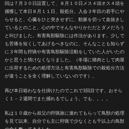
回は７月３０日設置して、８月１０日メス４頭オス４頭を
捕獲して本日８月１１日、殺処分。入会３年目の若手にや
らせると、心臓をひと突きせずに、動脈を切って血抜きし
ているとのこと。心の中でそんなやりかただとダメだろう
と叫びました。有害鳥獣駆除には作法があります。少しで
も苦痛を短くしてあげるべきなのに、そんなことも知らず
に３年間も狩猟や有害鳥獣駆除活動をしていた人がいたの
かと思うと情けなくなりました。（冬場に猪肉として肉屋
に出荷するための処理方法と有害鳥獣駆除での殺処分方法
が違うことを全く理解していないのです）。
再び本日箱わなを仕掛けたのでこれで3回目です。おそら
く１－２週間でまた捕れるでしょう。でも、。。。
私は１０歳から叔父の狩猟旅に連れてもらって鳥獣の処理
を見て以来、自分でも主に狩猟で少なくとも千以上の鳥獣