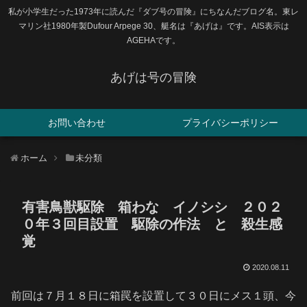
私が小学生だった1973年に読んだ『ダブ号の冒険』にちなんだブログ名。東レ
マリン社1980年製Dufour Arpege 30、艇名は『あげは』です。AIS表示は
AGEHAです。
あげは号の冒険
お問い合わせ
プライバシーポリシー
ホーム
未分類
有害鳥獣駆除 箱わな イノシシ ２０２
０年３回目設置 駆除の作法 と 殺生感
覚
2020.08.11
前回は７月１８日に箱罠を設置して３０日にメス１頭、今