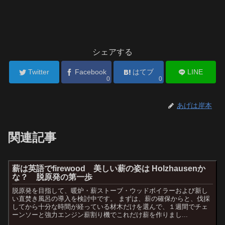
シェアする
Twitter
Facebook
はてブ
LINE
0
0
あげは岸本
関連記事
薪は英語でfirewood 美しい薪の姿は Holzhausenか
な？ 脱原発の第一歩
脱原発を目指して、暖炉・薪ストーブ・ウッドボイラーおよび新し
い直焚き風呂の導入を検討中です。 まずは、薪の確保からと、伐採
してから十分な時間が経っている材木だけを選んで、１週間でチェ
ーンソーと強力エンジン薪割り機でこれだけ薪を作りまし...