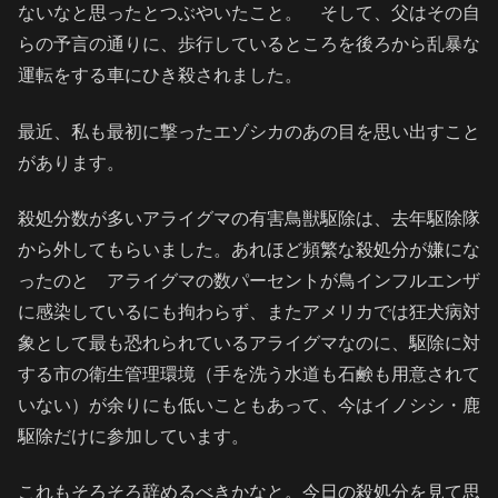
ないなと思ったとつぶやいたこと。 そして、父はその自
らの予言の通りに、歩行しているところを後ろから乱暴な
運転をする車にひき殺されました。
最近、私も最初に撃ったエゾシカのあの目を思い出すこと
があります。
殺処分数が多いアライグマの有害鳥獣駆除は、去年駆除隊
から外してもらいました。あれほど頻繁な殺処分が嫌にな
ったのと アライグマの数パーセントが鳥インフルエンザ
に感染しているにも拘わらず、またアメリカでは狂犬病対
象として最も恐れられているアライグマなのに、駆除に対
する市の衛生管理環境（手を洗う水道も石鹸も用意されて
いない）が余りにも低いこともあって、今はイノシシ・鹿
駆除だけに参加しています。
これもそろそろ辞めるべきかなと。今日の殺処分を見て思