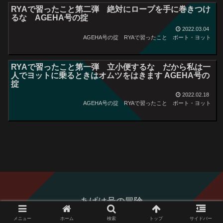
RYAで習ったこと第二弾 絶対にロープを手に巻きつけ
るな AGEHA号の掟
2022.03.04
AGEHA号の掟 RYAで習ったこと
ボート・ヨット
RYAで習ったこと第一弾 立小便するな だから私は一
人でヨットに乗るときはオムツをはきます AGEHA号の
掟
2022.02.18
AGEHA号の掟 RYAで習ったこと
ボート・ヨット
あげは号の冒険
Copyright © 2006-2026 あげは号の冒険 All Rights Reserved.
メニュー
ホーム
検索
トップ
サイドバー