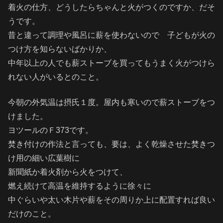
着火の仕方、どうしたらちゃんと火がつくのですか、だそ
うです。
昔と違って調理や風呂に薪を使わないので 子どもが火の
つけ方を知らないばかりか、
中年以上の人でも薪ストーブを買ってもうまく火がつけら
れない人がいるとのこと。
今朝の外気温は摂氏１度。屋内も寒いので薪ストーブをつ
けました。
ヨツールのＦ373です。
焚き付けの作法と言っても、要は、よく乾燥させた焚きつ
け用の細い広葉樹に
新聞紙か着火剤から火をつけて、
燃え続けて高温を維持するように徐々に
中ぐらいや太い木片や薪をその周りか上に配置すれば良い
だけのこと。