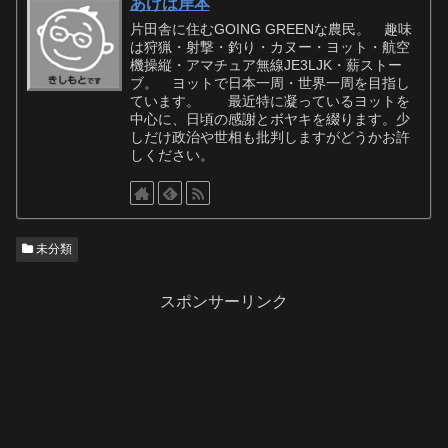
あげは岸本
片田舎に住むGOING GREENな農民。 趣味
は狩猟・射撃・釣り・カヌー・ヨット・航空
機操縦・アマチュア無線JE3LJK・薪ストー
ブ。 ヨットで日本一周・世界一周を目指し
ています。 最近特に凝っているヨットを
中心に、日頃の感謝とボヤキを綴ります。少
しだけ政治や世相も批判しますがどうかお許
しください。
未分類
スポンサーリンク