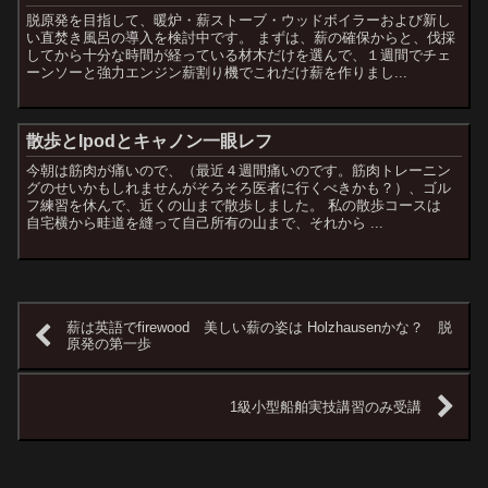
脱原発を目指して、暖炉・薪ストーブ・ウッドボイラーおよび新し
い直焚き風呂の導入を検討中です。 まずは、薪の確保からと、伐採
してから十分な時間が経っている材木だけを選んで、１週間でチェ
ーンソーと強力エンジン薪割り機でこれだけ薪を作りまし...
散歩とIpodとキャノン一眼レフ
今朝は筋肉が痛いので、（最近４週間痛いのです。筋肉トレーニン
グのせいかもしれませんがそろそろ医者に行くべきかも？）、ゴル
フ練習を休んで、近くの山まで散歩しました。 私の散歩コースは
自宅横から畦道を縫って自己所有の山まで、それから ...
薪は英語でfirewood 美しい薪の姿は Holzhausenかな？ 脱
原発の第一歩
1級小型船舶実技講習のみ受講