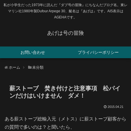
私が小学生だった1973年に読んだ『ダブ号の冒険』にちなんだブログ名。東レ
マリン社1980年製Dufour Arpege 30、艇名は『あげは』です。AIS表示は
AGEHAです。
あげは号の冒険
お問い合わせ
プライバシーポリシー
ホーム
未分類
薪ストーブ 焚き付けと注意事項 松パイ
ンだけはいけません ダメ！
2015.04.21
ある薪ストーブ総輸入元（メトス）に薪ストーブ顧客から
の質問で多いのは？と聞いたら、