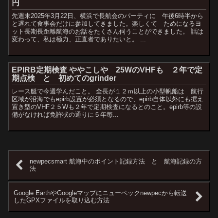
円
先週末2025年3月22日、横浜で長航会のパーティに 午後6時半から
と遅れて食事会だけに参加してきました。楽しくて ためになるヨ
ット長期長距離航海のお話をたくさん伺うことができました。 話は
変わって、私は極力、正直者でありたいと。 ...
EPIRB定期検査 ややこしや 25WのVHFも ２年で定
期点検 と 初めてのgrinder
レース艇で今週学んだこと。 全長が１２ｍ以上の小型帆船は 航行
区域が沿海でもepirb設置が必須となるので、epirb自体以外にも据え
置き型のVHF２５Wも２年で定期検査になるとのこと。epirb等の設
備がなければ免許状の通りに５年毎...
newpecsmart 航海中のポイント記録方法 と 航海記録の方
法
Google EarthやGoogleマップにニューペックnewpecから転送
したGPXファイルを取り込む方法