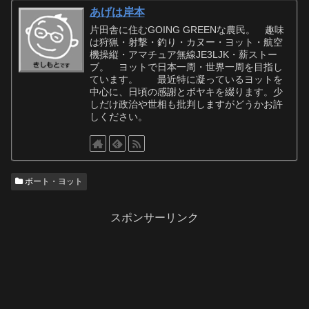
あげは岸本
片田舎に住むGOING GREENな農民。 趣味
は狩猟・射撃・釣り・カヌー・ヨット・航空
機操縦・アマチュア無線JE3LJK・薪ストー
ブ。 ヨットで日本一周・世界一周を目指し
ています。 最近特に凝っているヨットを
中心に、日頃の感謝とボヤキを綴ります。少
しだけ政治や世相も批判しますがどうかお許
しください。
ボート・ヨット
スポンサーリンク