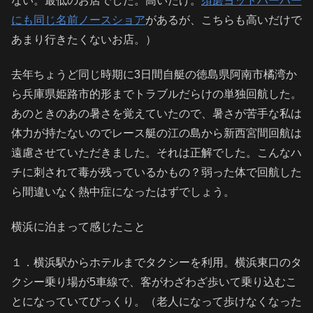
ない。最低のお店でした。高いだけ。
須磨ヨットハーバー
にも同じ名前ノースショア
があるが、こちらも高いだけで
あまり行きたくないお店。）
去年ちょうど同じ時期に3日間自艇の徳島県阿南市橘湾か
ら兵庫県姫路市的形までトラブルだらけの単独回航した。
あのときのあの暑さを覚えていたので、暑さが苦手な私は
体力が持たないのでレース艇の江の島から新西宮間回航は
遠慮させていただきました。それは正解でした。こんなハ
チに刺されて毒が残っているかもの？弱った体で回航した
ら間違いなく熱中症になったはずでしょう。
横浜に泊まって感じたこと
１．横浜駅からホテルまでタクシーを利用。横浜東口のタ
クシー乗り場が5車線で、客がわざわざ歩いて乗り込むこ
とになっていてびっくり。（老人になって歩けなくなった