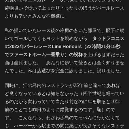
荷物担いで歩いて上ったり下ったりのほうがパールレース
よりも辛いとみんな不機嫌に。
私の描いていたレース後の冷房のきいた部屋で、眼下に続
いてゴールしてくるヨットを眺めながら
タゥドラコニス
の2022年パールレースLine Honours（22時間21分15秒
でファーストホーム一番乗り）の祝杯
を上げるはずだった
画は崩れました。 あんなに歩いて登るとは全く知りませ
んでした。私は店選びを完全に誤りました。誤りました。
同時に、江の島内のレストランが25年前と違ってあれほ
ど良くなっているとは知らなかった（四半世紀も経ってい
るのだから変わっていて当たり前なのに年を取ると10年
前のことでも昨日のように錯覚するのです。恥）ので
す。 こんななら、わざわざ島のてっぺんに行かなくて
も ハーバーから駅までの間に感じが良さそうなレストラ