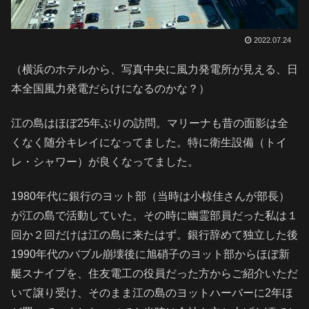
2022.07.24
（横浜のホテルから、写真中央に風力発電所が見える、日
本全国風力発電だらけになるのかな？）
江の島はほぼ25年ぶりの訪問。マリーナも昔の面影は全
くなく随分キレイになってました。特に衛生設備（トイ
レ・シャワー）が良くなってました。
1980年代に銀行のヨット部（当時は小椋佳さんが部長）
が江の島で活動していた。その時に幽霊部員だった私は１
回か２回だけは江の島に来たはず。銀行辞めて独立した後
1990年代のバブル崩壊後に旭硝子のヨット部からほぼ新
艇スナイプを、住友電工の役員だった方からご紹介いただ
いて譲り受け、そのまま江の島のヨットハーバーに2年ほ