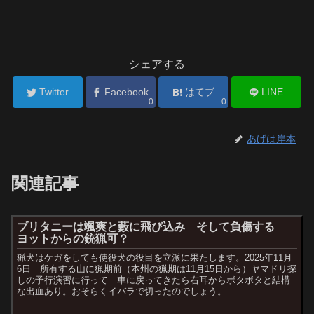
シェアする
Twitter
Facebook
はてブ
LINE
0
0
あげは岸本
関連記事
ブリタニーは颯爽と藪に飛び込み そして負傷する
ヨットからの銃猟可？
猟犬はケガをしても使役犬の役目を立派に果たします。2025年11月
6日 所有する山に猟期前（本州の猟期は11月15日から）ヤマドリ探
しの予行演習に行って 車に戻ってきたら右耳からボタボタと結構
な出血あり。おそらくイバラで切ったのでしょう。 ...