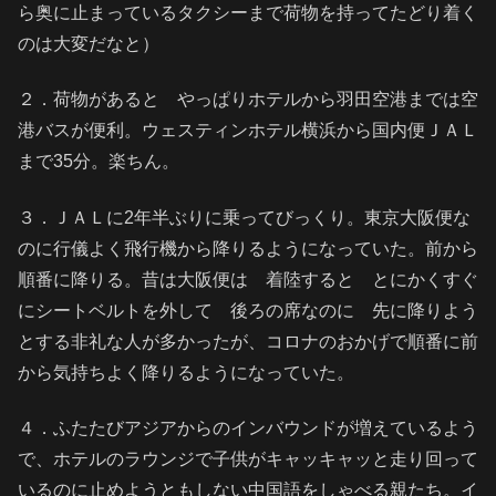
ら奥に止まっているタクシーまで荷物を持ってたどり着く
のは大変だなと）
２．荷物があると やっぱりホテルから羽田空港までは空
港バスが便利。ウェスティンホテル横浜から国内便ＪＡＬ
まで35分。楽ちん。
３．ＪＡＬに2年半ぶりに乗ってびっくり。東京大阪便な
のに行儀よく飛行機から降りるようになっていた。前から
順番に降りる。昔は大阪便は 着陸すると とにかくすぐ
にシートベルトを外して 後ろの席なのに 先に降りよう
とする非礼な人が多かったが、コロナのおかげで順番に前
から気持ちよく降りるようになっていた。
４．ふたたびアジアからのインバウンドが増えているよう
で、ホテルのラウンジで子供がキャッキャッと走り回って
いるのに止めようともしない中国語をしゃべる親たち。イ