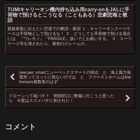
TUMIキャリーオン機内持ち込み用carry-onをJALに手
荷物で預けるとこうなる（こともある）悲劇悲報と教
訓
親族家族に伝えたい空港での教訓：家訓 １．キャリーオンスーツケ
ースは手荷物として預けるな！ ２．どうしても手荷物で預ける場合
には 『ワレモノ』『FRAGILE』扱いでとお願いする。 ３．スーツ
ケース等を壊されたら、最初のクレームの...
new pec smartニューペックスマートの弱点 と 海上風力発
電所ってヨットに危ないのでは と ファーストホームはline
honours複数形のはず
ドローンって雄バチ？ 明朝炬口に整備に行こうと思った
ら 今度はスズメバチに刺された！
コメント