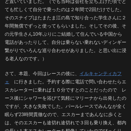
ど置いていました。（でも当時は会社を立ち上げた頃でと
ても忙しくて自分で乗ったのは２年間で2回だけでした。
そのスナイプはたまたま江の島で知り合った学生さんに２
年間無償でずっと使ってもらいました。そしてその後、そ
の元学生さん10年ぶりにご結婚して住んでいる中国から
電話があったりして、自分は乗らない乗れないディンギー
繋がりでいろんな巡り合わせがありました。と思い出に浸
る老人なのです。）
さて、本題、今回はレースの後に、
イルキャンティカフ
ェ
に行きました。予約する際に電話で問い合わせたらエ
スカレーターに乗れば１０分ですとのことだったので レ
ース後にシャワーを浴びて気軽にマリーナから出発したの
ですが、大きな失敗でした。パールレースでみんなが全く
眠らず23時間貫徹なので、エスカーまであんなに歩くと
は、そのエスカーも途切れ途切れで３回も乗り換え、都内
の長い１本エスカレーターを想像していたのでびっくり。