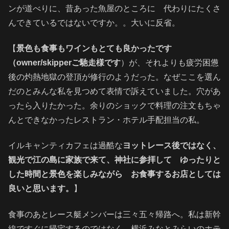
ンが道べりに、昔あった魚屋のところに 代わりにたくさ
んできているではないですか。。大いに反省。
【
景色も食事もワインもとても良かったです
（owner/skipperご馳走様です
）が、それよりも疲労困憊
後の灼熱地獄の登頂が修行のようだった。なぜここを選ん
だのとみんな私を見つめて表情で訴えていました。穴があ
ったら入りたかった。余りのショックで料理の注文もちゃ
んとできなかったレストラン・ホテル手配担当の私。
イルキャンティカフェは過酷な
ヨットレース後ではなく、
観光で江の島に家族で来て、神社に参拝して ゆったりと
した時間と景色を楽
しみながら お食事するお店としては
良いと思います。
】
食事のあとレース艇メンバーは三々五々帰路へ。私は新幹
線ですぐに帰宅するのではなく、横浜みなとみらいのホテ