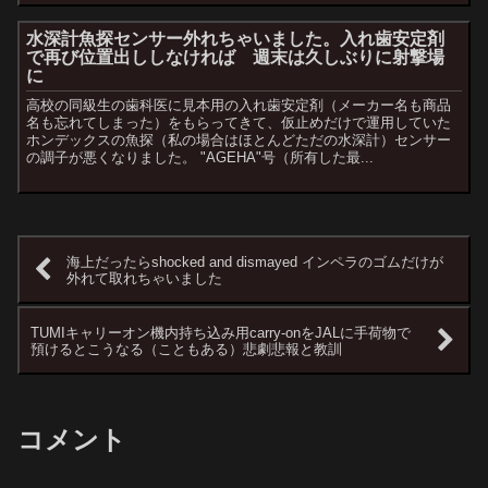
水深計魚探センサー外れちゃいました。入れ歯安定剤
で再び位置出ししなければ 週末は久しぶりに射撃場
に
高校の同級生の歯科医に見本用の入れ歯安定剤（メーカー名も商品
名も忘れてしまった）をもらってきて、仮止めだけで運用していた
ホンデックスの魚探（私の場合はほとんどただの水深計）センサー
の調子が悪くなりました。 "AGEHA"号（所有した最...
海上だったらshocked and dismayed インペラのゴムだけが
外れて取れちゃいました
TUMIキャリーオン機内持ち込み用carry-onをJALに手荷物で
預けるとこうなる（こともある）悲劇悲報と教訓
コメント