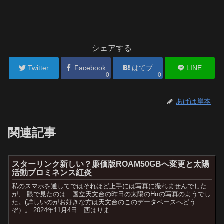
シェアする
Twitter
Facebook
はてブ
LINE
0
0
あげは岸本
関連記事
スターリンク新しい？廉価版ROAM50GBへ変更と太陽
活動プロミネンス紅炎
私のスマホを通してではそれほど上手には写真に撮れませんでした
が、 眼で見たのは 国立天文台の昨日の太陽のHαの写真のようでし
た。(詳しいのがお好きな方は天文台のこのデータベースへどう
ぞ）。 2024年11月4日 西はりま...