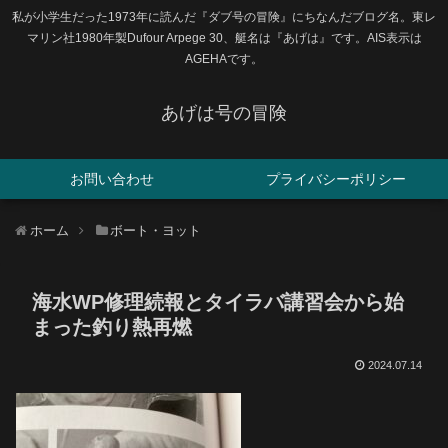
私が小学生だった1973年に読んだ『ダブ号の冒険』にちなんだブログ名。東レ
マリン社1980年製Dufour Arpege 30、艇名は『あげは』です。AIS表示は
AGEHAです。
あげは号の冒険
お問い合わせ
プライバシーポリシー
ホーム
ボート・ヨット
海水WP修理続報とタイラバ講習会から始
まった釣り熱再燃
2024.07.14