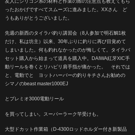
友人にシリコン系の材料と作業の際の注意点も教えてもら
ったおかげですべてスムーズに進みました。XXさん ど
うもありがとうございました。
先週の新西のタイラバ釣り講習会（8人参加で明石鯛1枚
だけ、私は坊主）以来、30年ぶりに釣りに再び目覚めて
しまいました。何も釣れなかったのが悔しくて。タイラバ
セット購入から始まって道具を購入中。DAIWA紅牙XIC手
動リールを巻くとリハビリ肩手指が痛かった。 それでは
と、電動でと ヨットハーバーの釣りキチさんお勧めの
シマノのbeast master1000EJ
とプレミオ3000電動リール
を買ってしまい。スーパーラーク竿受けも。
大型ドカット作業箱（D-4300ロッドホルダー付き新製品