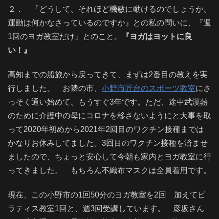
２． 『どうして、それほど機敏に動けるのでしょうか、
運動は何かなさっているのですか』との私の問いに、『週
1回のヨガ教室だけ』とのこと。
『ヨガはヨットに良
い！』
高知までの船旅から戻ってきて、まずは2番目の教えを実
行しました。 お隣の市、
小野市匠台のスポーツ教室
にさ
っそく通い始めて、もうすぐ3年です。ただ、途中武漢熱
のために介護中の母にコロナを移さないようにと大事を取
って2020年初めから2021年2回目のワクチン接種までは
かなりお休みしてました。3回目のワクチン接種を済ませ
ましたので、ちょっと安心して今朝も家内とヨガ教室に行
ってきました。 もちろん不織布マスクは全員着用です。
現在、この小野市の1回50分のヨガ教室を2回 加えてピ
ラティス教室1回と、週3回受講しています。 彦坂さん