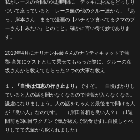
私がレースの合間の休憩時間に デッキにお尻をどっしり
ついて座っていると レース艇の他のクルー達から、『あ
っ、岸本さん まるで漫画の【ハチミツ食べてるクマのプ
ーさん】みたい』とのこと。確かに言い得て妙でありま
す。
2019年4月にオリオン兵藤さんのナウティキャットで蒲
郡-高知にゲストとして乗せてもらった際に、クルーの彦
坂さんから教えてもらった２つの大事な教え
１．
『自慢は知恵の行き止まり』
ですぞ。 自慢ばかりし
ていると人の話を聞かなくなるので情報が入らなくなる。
謙虚になりましょう。人の話をちゃんと最後まで聞ける人
が『良い人』なのです。 （岸田首相も良い人？）（1週
間前も3回目ワクチンで気が緩んで黙食せずに自慢しゃべ
りしてて先輩から叱られました）