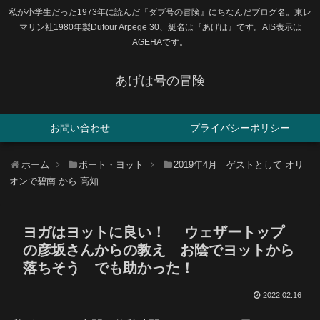
私が小学生だった1973年に読んだ『ダブ号の冒険』にちなんだブログ名。東レ
マリン社1980年製Dufour Arpege 30、艇名は『あげは』です。AIS表示は
AGEHAです。
あげは号の冒険
お問い合わせ
プライバシーポリシー
ホーム
ボート・ヨット
2019年4月 ゲストとして オリ
オンで碧南 から 高知
ヨガはヨットに良い！ ウェザートップ
の彦坂さんからの教え お陰でヨットから
落ちそう でも助かった！
2022.02.16