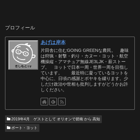
プロフィール
あげは岸本
片田舎に住むGOING GREENな農民。 趣味
は狩猟・射撃・釣り・カヌー・ヨット・航空
機操縦・アマチュア無線JE3LJK・薪ストー
ブ。 ヨットで日本一周・世界一周を目指し
ています。 最近特に凝っているヨットを
中心に、日頃の感謝とボヤキを綴ります。少
しだけ政治や世相も批判しますがどうかお許
しください。
2019年4月 ゲストとして オリオンで碧南 から 高知
ボート・ヨット