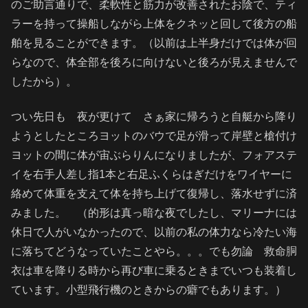
のご助言通りで、柔軟性と筋力が改善されたお陰で、ティ
ラーを持って操船しながら上体をクネッと回して後方の船
舶を見ることができます。（以前は上半身だけでは体が回
らなので、体全部を後ろに向けないと後ろが見えませんで
したから）。
つい先日も 夜が更けて さぁ家に帰ろうと自艇から降り
ようとしたところヨットのバウで足が滑って岸壁と槍付け
ヨットの間に体が宙ぶらりんになりましたが、フォアステ
イを右手人差し指1本と右足ふくらはぎだけをワイヤーに
絡めて体重を支えて体を持ち上げて復帰し、落水せずに済
みました。 （的形は真っ暗な夜でしたし、マリーナには
休日で人がいなかったので、以前の私の体力なら冷たい海
に落ちてどうなっていたことやら。。。でも勿論 救命胴
衣は車を降りる時から再び車に乗るときまでいつも装着し
ています。小型飛行機のときからの癖でもあります。）