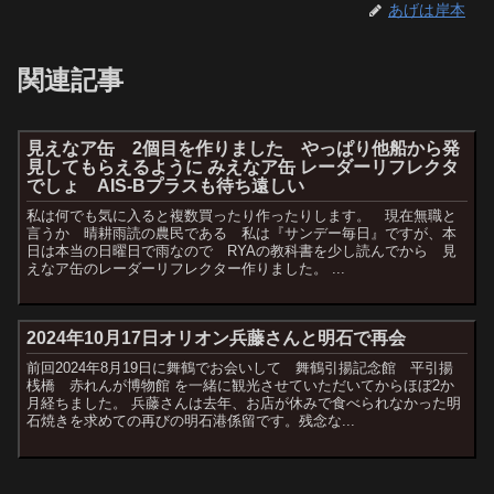
あげは岸本
関連記事
見えなア缶 2個目を作りました やっぱり他船から発
見してもらえるように みえなア缶 レーダーリフレクタ
でしょ AIS-Bプラスも待ち遠しい
私は何でも気に入ると複数買ったり作ったりします。 現在無職と
言うか 晴耕雨読の農民である 私は『サンデー毎日』ですが、本
日は本当の日曜日で雨なので RYAの教科書を少し読んでから 見
えなア缶のレーダーリフレクター作りました。 ...
2024年10月17日オリオン兵藤さんと明石で再会
前回2024年8月19日に舞鶴でお会いして 舞鶴引揚記念館 平引揚
桟橋 赤れんが博物館 を一緒に観光させていただいてからほぼ2か
月経ちました。 兵藤さんは去年、お店が休みで食べられなかった明
石焼きを求めての再びの明石港係留です。残念な...