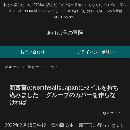
私が小学生だった1973年に読んだ『ダブ号の冒険』にちなんだブログ名。東レ
マリン社1980年製Dufour Arpege 30、艇名は『あげは』です。AIS表示は
AGEHAです。
あげは号の冒険
お問い合わせ
プライバシーポリシー
ホーム
ボート・ヨット
新西宮のNorthSailsJapanにセイルを持ち
込みました グルーブのカバーを作らな
ければ
2022.02.16
2022年2月16日午後 雪の降る中、新西宮に行ってきまし