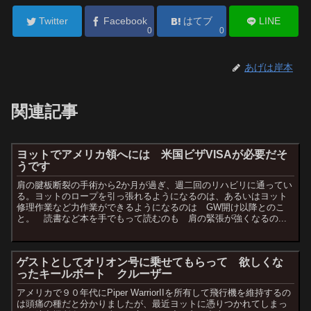
Twitter
Facebook
はてブ
LINE
0
0
あげは岸本
関連記事
ヨットでアメリカ領へには 米国ビザVISAが必要だそ
うです
肩の腱板断裂の手術から2か月が過ぎ、週二回のリハビリに通ってい
る。ヨットのロープを引っ張れるようになるのは、あるいはヨット
修理作業など力作業ができるようになるのは GW開け以降とのこ
と。 読書など本を手でもって読むのも 肩の緊張が強くなるの...
ゲストとしてオリオン号に乗せてもらって 欲しくな
ったキールボート クルーザー
アメリカで９０年代にPiper WarriorIIを所有して飛行機を維持するの
は頭痛の種だと分かりましたが、最近ヨットに憑りつかれてしまっ