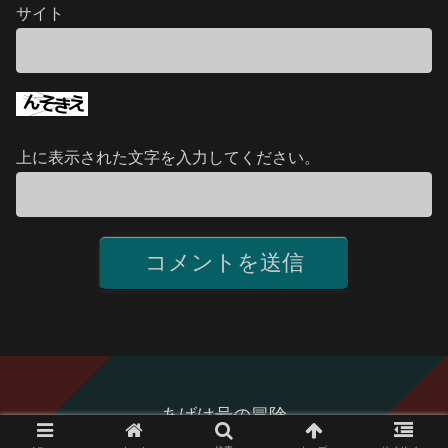
サイト
上に表示された文字を入力してください。
あげは号の冒険
Copyright © 2006-2026 あげは号の冒険 All Rights Reserved.