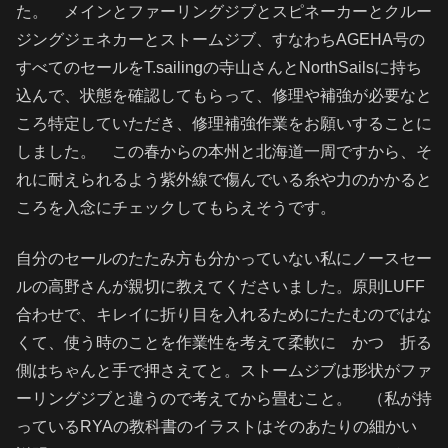
た。 メインとファーリングジブとスピネーカーとクルー
ジングジェネカーとストームジブ、すなわちAGEHA号の
すべてのセールをT.sailingの寺山さんとNorthSailsに持ち
込んで、状態を確認してもらって、修理や補強が必要なと
ころ特定していただき、修理補強作業をお願いすることに
しました。 この春からの本州と北海道一周ですから、そ
れに耐えられるよう紫外線で傷んでいる糸や力のかかると
ころを入念にチェックしてもらえそうです。
自分のセールのたたみ方も分かっていない私にノースセー
ルの高野さんが親切に教えてくださいました。原則LUFF
合わせで、キレイに折り目を入れるためにたたむのではな
くて、使う時のことを作業性を考えて柔軟に かつ 折る
側はちゃんと手で押さえてと。ストームジブは形状がファ
ーリングジブと違うので考えてから畳むこと。 （私が持
っているRYAの教科書のイラストはそのあたりの細かい