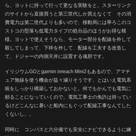
ら、ヨットに持って行って更なる実験をと。スターリンク
のサイトから直接買うと第三世代しか買えなくて その消
費電力は第二世代よりも多いので、移動局には寧ろこのコ
ストコの型落ち低電力タイプの処分品のほうがお得な模
様。ヨットで使えそうなら、モーター部分を配線を外して
殺してしまって、下枠を外して、配線を工夫する改造し
て、ドジャーの内側天井に設置する魂胆です。
イリジウムGOとgarmin inreach Mini2もあるので、アマチ
ュア無線を使う機会が益々減りそうです。とはいえ電気系
統をしっかり構築しておかないと。何でもかんでも電気に
頼ることになっていくので。電気工事士の免許は持ってい
るけどこんなに暑いと船内にもぐって配線工事なんてした
くないし。。
同時に コンパスと六分儀でも安全にナビできるように練