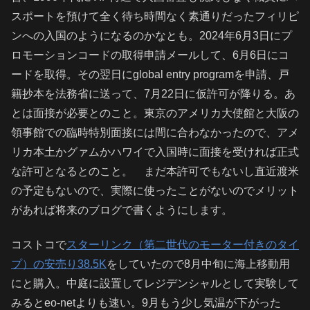
スポートを預けて全く待ち時間なく素通りだったフィリピ
ンへの入国のようになるのかなとも。2024年6月3日にプ
ロモーションコードの取得申請メールして、6月6日にコ
ードを取得。その翌日にglobal entry programを申請、戸
籍抄本を法務省に送って、7月22日に仮許可が降りる。あ
とは面接が必要とのこと。東京のアメリカ大使館と大阪の
領事館での臨時特別面接には間に合わなかったので、アメ
リカ本土かグァムかハワイで入国時に面接を受ければ正式
な許可となるとのこと。 まだ本許可でもないし直近渡米
の予定もないので、実際に使ったことがないのでメリット
があれば将来のブログで書くようにします。
コストコで
スターリンク（第二世代のモーター付きのタイ
プ）の安売り38.5K
をしていたので8月中旬に海上移動用
にと購入。中庭に設置してレジデンシャルとして実験して
みるとeo-netよりも速い。9月もう少し気温が下がった