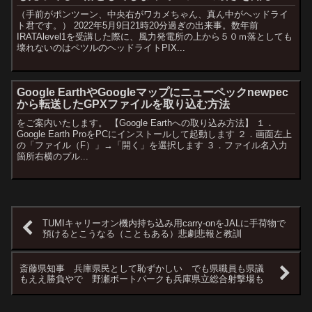
（手前がポンツーン、中央右がワカメちゃん、真ん中がヘッドライ
ト君です。） 2022年5月9日21時20分過ぎの出来事。数年前
IRATAlevel1を受講した際に、風力発電所の上から５０ｍ落としても
壊れないのはペツルのヘッドライトPIX...
Google EarthやGoogleマップにニューペックnewpec
から転送したGPXファイルを取り込む方法
をご案内いたします。 【Google Earthへの取り込み方法】 １．
Google Earth ProをPCにインストールして起動します ２．画面左上
の「ファイル（F）」→「開く」を選択します ３．ファイル名入力
箇所右横のプル...
TUMIキャリーオン機内持ち込み用carry-onをJALに手荷物で
預けるとこうなる（こともある）悲劇悲報と教訓
斎藤県知事 兵庫県民として恥ずかしい でも県職員も県議
もええ勝負やで 野瀬ボートパークも兵庫県立総合射撃場も