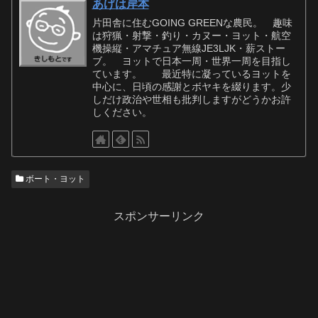
あげは岸本
片田舎に住むGOING GREENな農民。 趣味
は狩猟・射撃・釣り・カヌー・ヨット・航空
機操縦・アマチュア無線JE3LJK・薪ストー
ブ。 ヨットで日本一周・世界一周を目指し
ています。 最近特に凝っているヨットを
中心に、日頃の感謝とボヤキを綴ります。少
しだけ政治や世相も批判しますがどうかお許
しください。
ボート・ヨット
スポンサーリンク