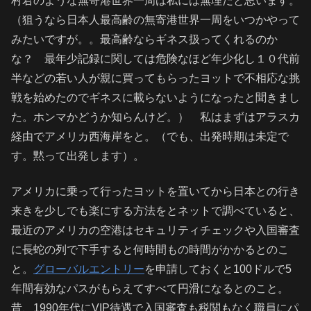
村君のような無寄港世界一周は私には無理だと思います。
（狙うなら日本人最高齢の無寄港世界一周をいつかやって
みたいですが。。最高齢ならギネス扱ってくれるのか
な？ 最年少記録に関しては危険なほど年少化し１０代前
半などの若い人が親に買ってもらったヨットで不相応な挑
戦を始めたのでギネスに載らないようになったと聞きまし
た。ホンマかどうか知らんけど。） 私はまずはアラスカ
経由でアメリカ西海岸をと。（でも、出発時期は未定で
す。黙って出発します）。
アメリカに乗って行ったヨットを置いてから日本との行き
来きを少しでも楽にする方法をとネットで調べていると、
最近のアメリカの空港はセキュリティチェックや入国審査
に長蛇の列で下手すると何時間もの時間がかかるとのこ
と。
グローバルエントリー
を申請しておくと100ドルで5
年間有効なパスがもらえてすべて円滑になるとのこと。
昔、1990年代にVIP待遇で入国審査も税関もなく職員にパ