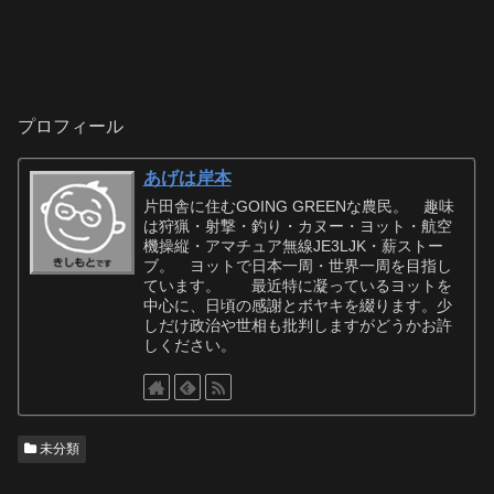
プロフィール
あげは岸本
片田舎に住むGOING GREENな農民。 趣味
は狩猟・射撃・釣り・カヌー・ヨット・航空
機操縦・アマチュア無線JE3LJK・薪ストー
ブ。 ヨットで日本一周・世界一周を目指し
ています。 最近特に凝っているヨットを
中心に、日頃の感謝とボヤキを綴ります。少
しだけ政治や世相も批判しますがどうかお許
しください。
未分類