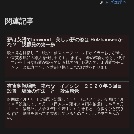
あげは岸本
関連記事
薪は英語でfirewood 美しい薪の姿は Holzhausenか
な？ 脱原発の第一歩
脱原発を目指して、暖炉・薪ストーブ・ウッドボイラーおよび新し
い直焚き風呂の導入を検討中です。 まずは、薪の確保からと、伐採
してから十分な時間が経っている材木だけを選んで、１週間でチェ
ーンソーと強力エンジン薪割り機でこれだけ薪を作りまし...
有害鳥獣駆除 箱わな イノシシ ２０２０年３回目
設置 駆除の作法 と 殺生感覚
前回は７月１８日に箱罠を設置して３０日にメス１頭、今回は７月
３０日設置して、８月１０日メス４頭オス４頭を捕獲して本日８月
１１日、殺処分。入会３年目の若手にやらせると、心臓をひと突き
せずに、動脈を切って血抜きしているとのこと。心の中でそんな
や...