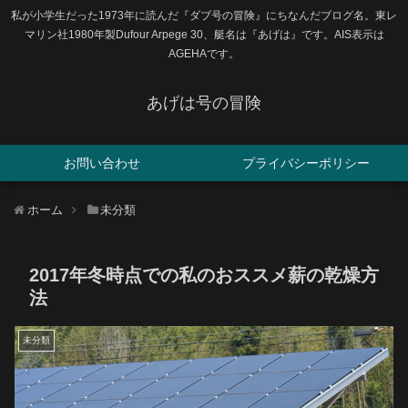
私が小学生だった1973年に読んだ『ダブ号の冒険』にちなんだブログ名。東レ
マリン社1980年製Dufour Arpege 30、艇名は『あげは』です。AIS表示は
AGEHAです。
あげは号の冒険
お問い合わせ
プライバシーポリシー
ホーム
未分類
2017年冬時点での私のおススメ薪の乾燥方
法
未分類