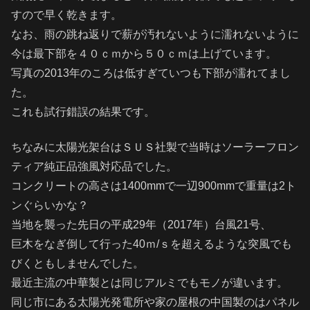
すので早く乾きます。
なお、雨の跳ね返りで薪が汚れないように濡れないように
今は最下部を４０ｃｍから５０ｃｍは上げています。
写真の2013年のころは低すぎていつも下部が濡れてまし
た。
これも試行錯誤の結果です。
ちなみに太陽光架台はＳＵＳ社製で当時はソーラーフロン
ティア純正品強風対応品でした。
コンクリートの高さは1400mmで一辺900mmで重量は2ト
ンぐらいかな？
当地を襲った先日の平成29年（2017年）台風21号、
巨木をなぎ倒して行った40ｍ/ｓを超えるような突風でも
びくともしませんでした。
最近主流の中華製とは同じアルミでもモノが違います。
同じ市にある太陽光発電所や家の屋根の中国製のはパネル