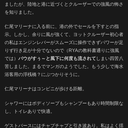
ましたが、陸地と港に近づくとクルーザーでの強風の怖さ
を知りました。
仁尾マリーナに入る前に、港の外でセールを下すとの指
示。しかし、余りに風が強くて、ヨットクルーザー初心者
の私はエンジンレバーがスムーズに操作できずパワーが足
りず行き足が十分でないので（RYAの教科書通りに強風
では）
バウがすぅ～と風下に何度も流されて
しまい四苦八
苦しました。まるでマンガのようでした。もう少しで海水
浴客用の浮桟橋？にぶつかりそうに。
仁尾マリーナはコンビニが歩ける距離。
シャワーにはボディソープもシャンプーもあり時間制限な
し、トイレありで快適。
ゲストバースにはチャプチャプと引き波あり。私はよく揺