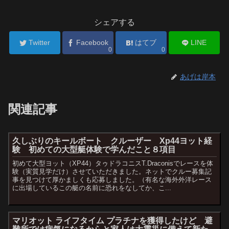
シェアする
Twitter
Facebook
はてブ
LINE
0
0
あげは岸本
関連記事
久しぶりのキールボート クルーザー Xp44ヨット経
験 初めての大型艇体験で学んだこと８項目
初めて大型ヨット（XP44）タゥドラコニスT.Draconisでレースを体
験（実質見学だけ）させていただきました。ネットでクルー募集記
事を見つけて厚かましくも応募しました。（有名な海外外洋レース
に出場しているこの艇の名前に恐れをなしてか、こ...
マリオット ライフタイム プラチナを獲得したけど 避