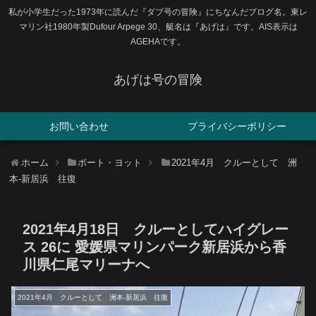
私が小学生だった1973年に読んだ『ダブ号の冒険』にちなんだブログ名。東レ
マリン社1980年製Dufour Arpege 30、艇名は『あげは』です。AIS表示は
AGEHAです。
あげは号の冒険
お問い合わせ
プライバシーポリシー
ホーム
ボート・ヨット
2021年4月 クルーとして 洲
本-新居浜 往復
2021年4月18日 クルーとしてハイグレー
ス 26に 愛媛県マリンパーク新居浜から香
川県仁尾マリーナへ
2021年4月 クルーとして 洲本-新居浜 往復