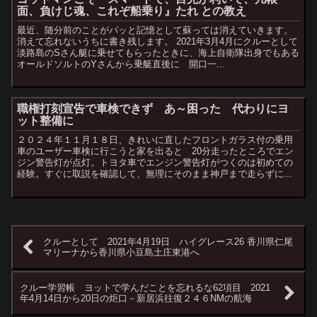
面、負けじ魂、これぞ船乗り』たれ との教え
最近、随分前のことがパッと記憶として蘇っては消えていきます。
消えて忘れないうちに書き残します。 2021年3月4月にクルーとして
淡路島のSさん艇に乗せてもらったときに、海上自衛隊出身でもある
オールドソルトのYさんから乗艇直後に 開口一...
職権打刻宣告で車検できず あ～困った 代わりにヨ
ット整備に
２０２４年１１月１８日、きれいに直したフロントガラス付の乗用
車のユーザー車検に行こうと家を出ると 20分走ったところでエン
ジン警告灯が点灯。トヨタ車でエンジン警告灯がつくのは初めての
経験。すぐに取説を確認して、無理にそのまま神戸まで走らずに...
クルーとして 2021年4月19日 ハイグレース26 香川県仁尾
マリーナから香川県小豆島土庄東港へ
クルー学習帳 ヨットで学んだことを忘れるな62項目 2021
年4月14日から20日の炬口－新居浜往復２４６NMの航海