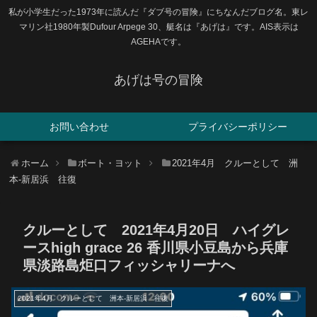
私が小学生だった1973年に読んだ『ダブ号の冒険』にちなんだブログ名。東レ
マリン社1980年製Dufour Arpege 30、艇名は『あげは』です。AIS表示は
AGEHAです。
あげは号の冒険
お問い合わせ
プライバシーポリシー
ホーム
ボート・ヨット
2021年4月 クルーとして 洲
本-新居浜 往復
クルーとして 2021年4月20日 ハイグレ
ースhigh grace 26 香川県小豆島から兵庫
県淡路島炬口フィッシャリーナへ
2021年4月 クルーとして 洲本-新居浜 往復