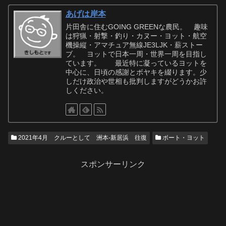
あげは岸本
片田舎に住むGOING GREENな農民。 趣味
は狩猟・射撃・釣り・カヌー・ヨット・航空
機操縦・アマチュア無線JE3LJK・薪ストー
ブ。 ヨットで日本一周・世界一周を目指し
ています。 最近特に凝っているヨットを
中心に、日頃の感謝とボヤキを綴ります。少
しだけ政治や世相も批判しますがどうかお許
しください。
2021年4月 クルーとして 洲本-新居浜 往復
ボート・ヨット
スポンサーリンク