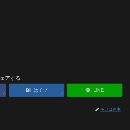
ェアする
はてブ
LINE
0
0
あげは岸本