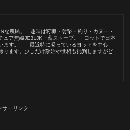
REENな農民。 趣味は狩猟・射撃・釣り・カヌー・
ュア無線JE3LJK・薪ストーブ。 ヨットで日本
ています。 最近特に凝っているヨットを中心
綴ります。少しだけ政治や世相も批判しますがど
ンサーリンク