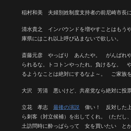
稲村和美 夫婦別姓制度支持者の前尼崎市長
清水貴之 インバウンドを増やすことはもう
庫県にはこれ以上呼び込まないで欲しい。
斎藤元彦 やっぱり あんたや。 がんばれ
られるな。トコトンやったれ。負けるな。 
るようなことは絶対にするなよ～。 ご家族
大沢 芳清 悪いけど、共産党なら絶対に投
立花 孝志
最後の演説
偉い！ 反対した上
ら刺客（対立候補）を出してくれ。（ただし
土訪問時に酔っぱらって 女を買いたい と