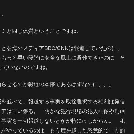
ょ。
コミと同じ体質ということですね。
とを海外メディアBBC/CNNは報道していたのに、
らもっと早い段階に安全な風上に避難できたのに そ
っていないのですね。
知らせるのが報道の本懐であるはずなのに。。。
屈を並べて、報道する事実を取捨選択する権利は発信
ィアは言い張る。 明かな犯行現場の犯人画像や動画
と事実を一切報道しないとかが特にけしからん。 犯
らがやっているのは もう度を越した恣意的で一方的