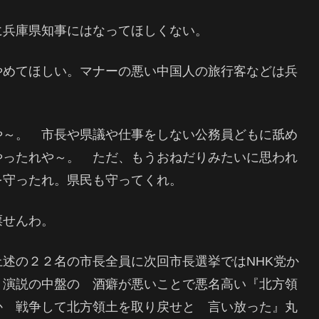
に兵庫県知事にはなってほしくない。
やめてほしい。マナーの悪い中国人の旅行客などは兵
や～。 市長や県議や仕事をしない公務員どもに舐め
やったれや～。 ただ、もうおねだりみたいに思われ
を守ったれ。県民も守ってくれ。
票せんわ。
述の２２名の市長全員に次回市長選挙ではNHK党か
、演説の中盤の 酒癖が悪いことで悪名高い『北方領
か 戦争して北方領土を取り戻せと 言い放った』丸