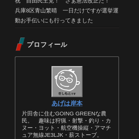
祝 自由民主党！ さぁ憲法改正だ！
兵庫8区青山繁晴 一日だけですが選挙運
動お手伝いにも行ってきました
プロフィール
あげは岸本
片田舎に住むGOING GREENな農
民。 趣味は狩猟・射撃・釣り・カ
ヌー・ヨット・航空機操縦・アマチ
ュア無線JE3LJK・薪ストーブ。