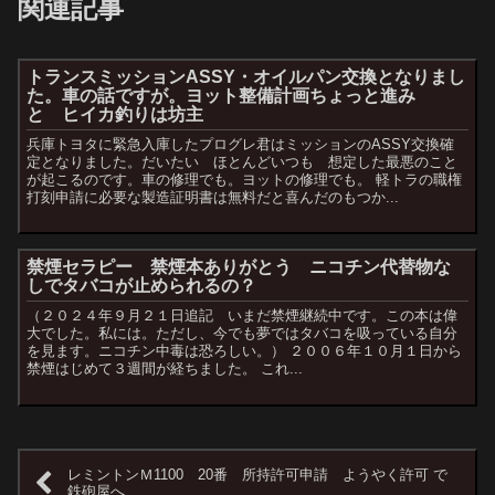
関連記事
トランスミッションASSY・オイルパン交換となりまし
た。車の話ですが。ヨット整備計画ちょっと進み
と ヒイカ釣りは坊主
兵庫トヨタに緊急入庫したプログレ君はミッションのASSY交換確
定となりました。だいたい ほとんどいつも 想定した最悪のこと
が起こるのです。車の修理でも。ヨットの修理でも。 軽トラの職権
打刻申請に必要な製造証明書は無料だと喜んだのもつか...
禁煙セラピー 禁煙本ありがとう ニコチン代替物な
しでタバコが止められるの？
（２０２４年９月２１日追記 いまだ禁煙継続中です。この本は偉
大でした。私には。ただし、今でも夢ではタバコを吸っている自分
を見ます。ニコチン中毒は恐ろしい。） ２００６年１０月１日から
禁煙はじめて３週間が経ちました。 これ...
レミントンＭ1100 20番 所持許可申請 ようやく許可 で
鉄砲屋へ