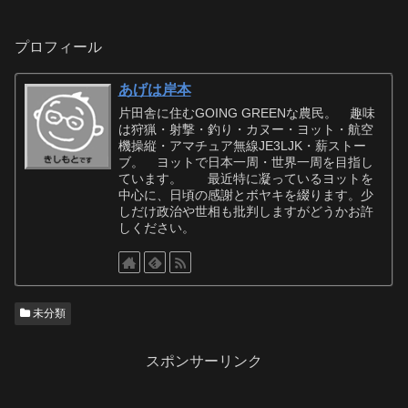
プロフィール
あげは岸本
片田舎に住むGOING GREENな農民。 趣味
は狩猟・射撃・釣り・カヌー・ヨット・航空
機操縦・アマチュア無線JE3LJK・薪ストー
ブ。 ヨットで日本一周・世界一周を目指し
ています。 最近特に凝っているヨットを
中心に、日頃の感謝とボヤキを綴ります。少
しだけ政治や世相も批判しますがどうかお許
しください。
未分類
スポンサーリンク