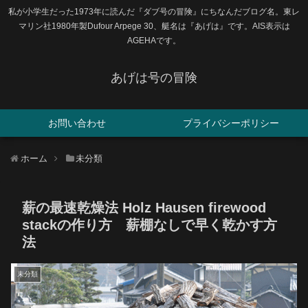
私が小学生だった1973年に読んだ『ダブ号の冒険』にちなんだブログ名。東レ
マリン社1980年製Dufour Arpege 30、艇名は『あげは』です。AIS表示は
AGEHAです。
あげは号の冒険
お問い合わせ
プライバシーポリシー
ホーム
未分類
薪の最速乾燥法 Holz Hausen firewood
stackの作り方 薪棚なしで早く乾かす方
法
未分類