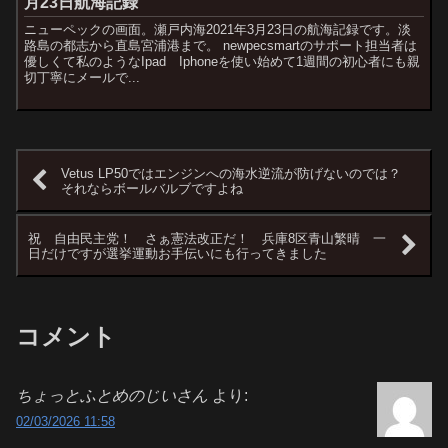
月23日航海記録
ニューペックの画面。瀬戸内海2021年3月23日の航海記録です。淡
路島の都志から直島宮浦港まで。 newpecsmartのサポート担当者は
優しくて私のようなIpad Iphoneを使い始めて1週間の初心者にも親
切丁寧にメールで...
Vetus LP50ではエンジンへの海水逆流が防げないのでは？
それならボールバルブですよね
祝 自由民主党！ さぁ憲法改正だ！ 兵庫8区青山繁晴 一
日だけですが選挙運動お手伝いにも行ってきました
コメント
ちょっとふとめのじいさん
より:
02/03/2026 11:58