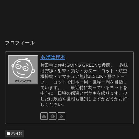
プロフィール
あげは岸本
片田舎に住むGOING GREENな農民。 趣味
は狩猟・射撃・釣り・カヌー・ヨット・航空
機操縦・アマチュア無線JE3LJK・薪ストー
ブ。 ヨットで日本一周・世界一周を目指し
ています。 最近特に凝っているヨットを
中心に、日頃の感謝とボヤキを綴ります。少
しだけ政治や世相も批判しますがどうかお許
しください。
未分類