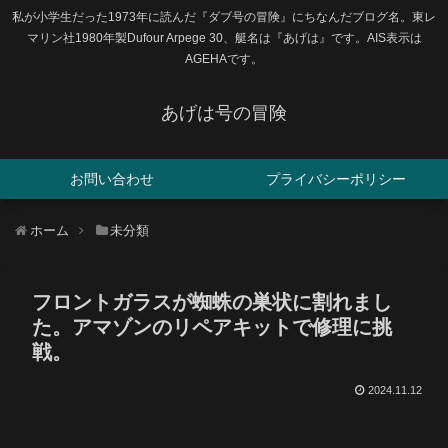
私が小学生だった1973年に読んだ『ダブ号の冒険』にちなんだブログ名。東レ
マリン社1980年製Dufour Arpege 30、艇名は『あげは』です。AIS表示は
AGEHAです。
あげは号の冒険
お問い合わせ
プライバシーポリシー
ホーム
未分類
フロントガラスが蜘蛛の巣状に割れまし
た。アマゾンのリペアキットで修理に挑
戦。
2024.11.12