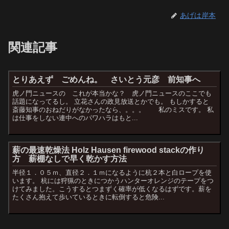
あげは岸本
関連記事
とりあえず ごめんね。 さいとう元彦 前知事へ
虎ノ門ニュースの これが本当かな？ 虎ノ門ニュースのここでも
話題になってるし。 立花さんの政見放送とかでも。 もしかすると
斎藤知事のおねだりがなかったなら、。。。 私のミスです。 私
は仕事をしない連中へのパワハラはもと...
薪の最速乾燥法 Holz Hausen firewood stackの作り
方 薪棚なしで早く乾かす方法
半径１．０５ｍ、直径２．１ｍになるように杭２本と白ロープを使
います。 杭には狩猟のときにつかうハンターオレンジのテープをつ
けてみました。こうするとつまずく確率が低くなるはずです。薪を
たくさん抱えて歩いているときに転倒すると危険...