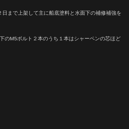
１２日まで上架して主に船底塗料と水面下の補修補強を
番下のM5ボルト２本のうち１本はシャーペンの芯ほど