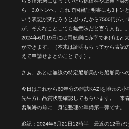
ら８ｍ未満になっていたら係留料や上架下架
ら 3.0トンへ。これで国籍証明書にも3ト
いう表記が変だろうと思ったから7500円払
が、そんなことしても無意味だと言う人も。
2024年6月19日には両舷側に赤字であげは
ができます。（本来は証明もらってから表記
えて申請せよとのことです）。
さぁ、あとは無線の特定船舶局から船舶局へ
今日はこれから60年分の雑誌KAZIを地元の
先生方に品質状態確認してもらいます。 来
習航海の前に 身辺整理の準備第一弾です。
追記：2024年6月21日12時半 最近の12