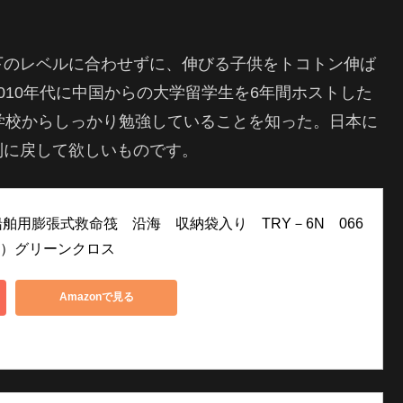
下のレベルに合わせずに、伸びる子供をトコトン伸ば
010年代に中国からの大学留学生を6年間ホストした
学校からしっかり勉強していることを知った。日本に
制に戻して欲しいものです。
舶用膨張式救命筏　沿海　収納袋入り　TRY－6N　066
) （株）グリーンクロス
Amazonで見る