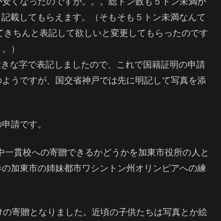
が安くなったのですが。。。総トン数も５トン未満か
ンと記載してもらえます。（そもそも５トン未満なんて
ってきちんと表記して欲しいと変更してもらったのです
。。）
と大きな字で表記しましたので、これで国籍証明の申請
のようですが、国交省神戸では先に明記して写真を添
の申請です。
小中一貫校への寄贈できるかどうかを加東市役所の人と
春の加東市の姉妹都市ワシントン州オリンピアへの練
冊だけの寄贈となりました。近頃の子供たちは写真とか絵