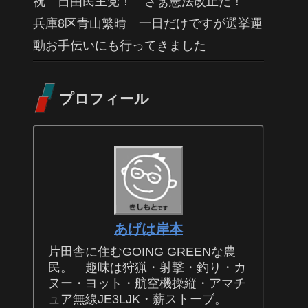
祝 自由民主党！ さぁ憲法改正だ！
兵庫8区青山繁晴 一日だけですが選挙運
動お手伝いにも行ってきました
プロフィール
あげは岸本
片田舎に住むGOING GREENな農
民。 趣味は狩猟・射撃・釣り・カ
ヌー・ヨット・航空機操縦・アマチ
ュア無線JE3LJK・薪ストーブ。