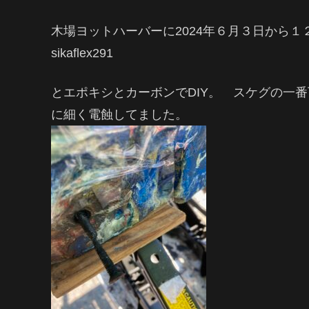
木場ヨットハーバーに2024年６月３日から
sikaflex291
とエポキシとカーボンでDIY。 スケグの一
に細く電蝕してました。