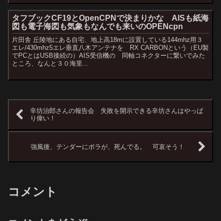
タフブックCF19とOpenCPNで決まりかな AISも紙海
図も電子海図も気象もなんでも来いのOPENcpn
片田舎 丘陵地にある自宅、地上高18mに設置している144mhz用３
エレ/430mhz5エレ垂直八木アンテナを RX CARBONという（EU製
でPCとはUSB接続の）AIS受信機の 同軸コネクターに繋いでみた
ところ、なんと３０海里...
辛坊治郎さんの報告会 失敗を開示できる辛坊さんはやっぱ
り偉い！
強風後、テンダーにボラが、死んでる。 可哀そう！
コメント