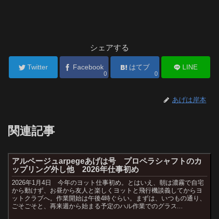
シェアする
Twitter
Facebook
はてブ
LINE
0
0
あげは岸本
関連記事
アルページュarpegeあげは号 プロペラシャフトのカ
ップリング外し他 2026年仕事初め
2026年1月4日 今年のヨット仕事初め。とはいえ、朝は濃霧で自宅
から動けず、お昼から友人と楽しくヨットと飛行機談義してからヨ
ットクラブへ。作業開始は午後4時ぐらい。まずは、いつもの通り、
ごそごそと、再来週から始まる予定のハル作業でのグラス...