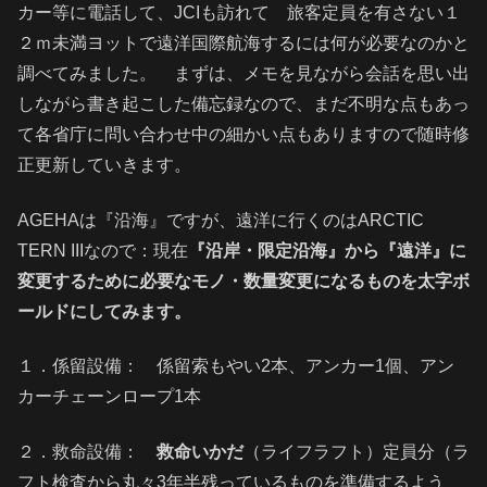
カー等に電話して、JCIも訪れて 旅客定員を有さない１
２ｍ未満ヨットで遠洋国際航海するには何が必要なのかと
調べてみました。 まずは、メモを見ながら会話を思い出
しながら書き起こした備忘録なので、まだ不明な点もあっ
て各省庁に問い合わせ中の細かい点もありますので随時修
正更新していきます。
AGEHAは『沿海』ですが、遠洋に行くのはARCTIC
TERN IIIなので：現在
『沿岸・限定沿海』から『遠洋』に
変更するために必要なモノ・数量変更になるものを太字ボ
ールドにしてみます。
１．係留設備： 係留索もやい2本、アンカー1個、アン
カーチェーンロープ1本
２．救命設備：
救命いかだ
（ライフラフト）定員分（ラ
フト検査から丸々3年半残っているものを準備するよう