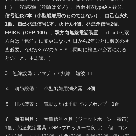
に）、浮環2個（浮輪はダメ）、救命胴衣typeA人数分、
信号紅炎2本（小型船舶用のものではない）
、
自己点火灯
1個、自己発煙信号1本、火せん4個、発煙浮信号2個、
EPIRB（CEP-100）、双方向無線電話装置
（Epirbと双
方向は『遠洋』に変更になった日から2年ごとに機器の検
査必要、なぜか25WのＶＨＦも同時に検査が必要になる
とのこと。不思議。）
3．無線設備：アマチュア無線 短波ＨＦ
４．消防設備： 小型船舶用消火器
3個
５．排水装置： 電動または手動ビルジポンプ 1台
６．航海用具： 音響信号器具（ジェットホーン・霧笛）
1個、船速想定器具（GPSプロッターで良し）1個、コン