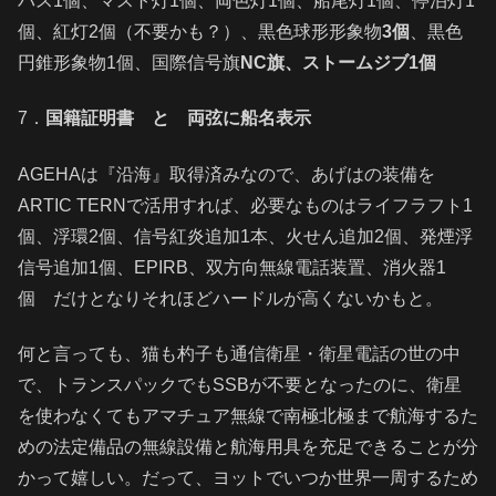
パス1個、マスト灯1個、両色灯1個、船尾灯1個、停泊灯1
個、紅灯2個（不要かも？）、黒色球形形象物
3個
、黒色
円錐形象物1個、国際信号旗
NC旗、ストームジブ1個
7．
国籍証明書 と 両弦に船名表示
AGEHAは『沿海』取得済みなので、あげはの装備を
ARTIC TERNで活用すれば、必要なものはライフラフト1
個、浮環2個、信号紅炎追加1本、火せん追加2個、発煙浮
信号追加1個、EPIRB、双方向無線電話装置、消火器1
個 だけとなりそれほどハードルが高くないかもと。
何と言っても、猫も杓子も通信衛星・衛星電話の世の中
で、トランスパックでもSSBが不要となったのに、衛星
を使わなくてもアマチュア無線で南極北極まで航海するた
めの法定備品の無線設備と航海用具を充足できることが分
かって嬉しい。だって、ヨットでいつか世界一周するため