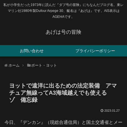
私が小学生だった1973年に読んだ『ダブ号の冒険』にちなんだブログ名。東レ
マリン社1980年製Dufour Arpege 30、艇名は『あげは』です。AIS表示は
AGEHAです。
あげは号の冒険
お問い合わせ
プライバシーポリシー
ホーム
ボート・ヨット
ヨットで遠洋に出るための法定装備 アマ
チュア無線ってA3海域越えでも使える
ゾ 備忘録
2023.01.27
今日、『デンカン』（現総合通信局）と国土交通省とメー