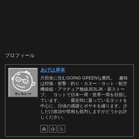
プロフィール
あげは岸本
片田舎に住むGOING GREENな農民。 趣味
は狩猟・射撃・釣り・カヌー・ヨット・航空
機操縦・アマチュア無線JE3LJK・薪ストー
ブ。 ヨットで日本一周・世界一周を目指し
ています。 最近特に凝っているヨットを
中心に、日頃の感謝とボヤキを綴ります。少
しだけ政治や世相も批判しますがどうかお許
しください。