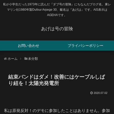
私が小学生だった1973年に読んだ『ダブ号の冒険』にちなんだブログ名。東レ
マリン社1980年製Dufour Arpege 30、艇名は『あげは』です。AIS表示は
AGEHAです。
あげは号の冒険
お問い合わせ
プライバシーポリシー
ホーム
未分類
結束バンドはダメ！改善にはケーブルしば
り紐を！太陽光発電所
2020.07.02
私は原発反対！のデモに参加したことはありません。参加