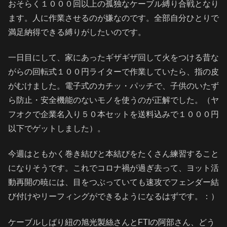
おそらく１０００回以上の孤独なケーブル縛り合戦となり
ます。人に作業させるのが嫌なのです。全部自分ひとりで
満足納得できる縛りがしたいのです。
一日目にして、家にあったギザギザ回して火をつける昔な
がらの回転式１００円ライターで作業していたら、指の皮
がむけました。電子式のカチッ・パッチで、子供のいたず
ら防止・安全機能のないモノを使うのが正解でした。（ヤ
フオクで企業名入り５０本セットを送料込みで１０００円
以下でゲットしました）。
今週はともかく巻き結びと本結びをたくさん練習すること
になりそうです。これでコロナ禍が過ぎ去って、ヨット活
動再開の暁には、目をつぶっていても速攻でフェンダー結
び付けやリーフィングができるようになるはずです。：）
ケーブルしばり紐の旭光製絲さんとFTIの阿部さん、どう