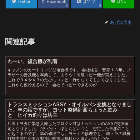
Twitter
Facebook
はてブ
LINE
0
0
あげは岸本
関連記事
わーい、複合機が到着
キャノンのカートリッジ型複合機です。 会社経営、苦節１３年、ブ
ラザーの普及機を卒業して、ようやく高級コピー機が買えました。
これでＢ４やＡ３のたびにコンビニ行かなくてもよくなりました。
これから夜冷えるので、会社でコピーできるのが...
トランスミッションASSY・オイルパン交換となりまし
た。車の話ですが。ヨット整備計画ちょっと進み
と ヒイカ釣りは坊主
兵庫トヨタに緊急入庫したプログレ君はミッションのASSY交換確
定となりました。だいたい ほとんどいつも 想定した最悪のこと
が起こるのです。車の修理でも。ヨットの修理でも。 軽トラの職権
打刻申請に必要な製造証明書は無料だと喜んだのもつか...