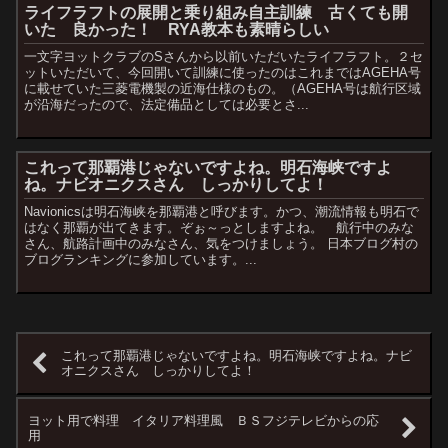
ライフラフトの展開と乗り組み自主訓練 古くても開
いた 良かった！ RYA教本も素晴らしい
一文字ヨットクラブのSさんから以前いただいたライフラフト。２セ
ットいただいて、今回開いて訓練に使ったのはこれまではAGEHA号
に載せていた三菱電機製の近海仕様のもの。（AGEHA号は航行区域
が沿海だったので、法定備品としては必要とさ...
これって那覇港じゃないですよね。明石海峡ですよ
ね。ナビオニクスさん しっかりしてよ！
Navionicsは明石海峡を那覇港と呼びます。かつ、潮流情報も明石で
はなく那覇が出てきます。ぞぉ～っとしますよね。 航行中のみな
さん、航路計画中のみなさん、気をつけましょう。 日本ブログ村の
ブログランキングに参加しています。...
これって那覇港じゃないですよね。明石海峡ですよね。ナビ
オニクスさん しっかりしてよ！
ヨット用で料理 イタリア料理風 ＢＳフジテレビからの応
用