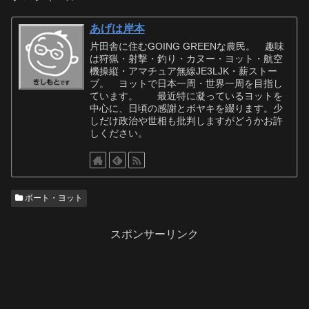
あげは岸本
片田舎に住むGOING GREENな農民。 趣味
は狩猟・射撃・釣り・カヌー・ヨット・航空
機操縦・アマチュア無線JE3LJK・薪ストー
ブ。 ヨットで日本一周・世界一周を目指し
ています。 最近特に凝っているヨットを
中心に、日頃の感謝とボヤキを綴ります。少
しだけ政治や世相も批判しますがどうかお許
しください。
ボート・ヨット
スポンサーリンク