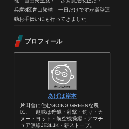
祝 自由民主党！ さぁ憲法改正だ！
兵庫8区青山繁晴 一日だけですが選挙運
動お手伝いにも行ってきました
プロフィール
あげは岸本
片田舎に住むGOING GREENな農
民。 趣味は狩猟・射撃・釣り・カ
ヌー・ヨット・航空機操縦・アマチ
ュア無線JE3LJK・薪ストーブ。