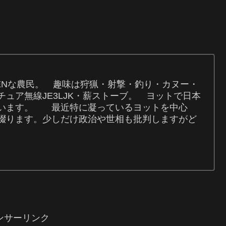
REENな農民。 趣味は狩猟・射撃・釣り・カヌー・
ュア無線JE3LJK・薪ストーブ。 ヨットで日本
ています。 最近特に凝っているヨットを中心
綴ります。少しだけ政治や世相も批判しますがど
ンサーリンク