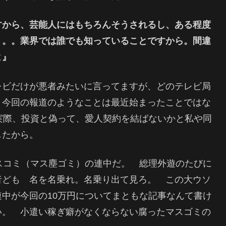
すから、芸能人にはもちろんそうされるし、ある程度
。。。業界では誰でも知っていることですから。間違
よ』
レビだけが悪者みたいに言ってますが、どのテレビ局
。今回の報道のようなことは最近始まったことではな
実際、投資と偽って、愛人契約を結ばないかと私や同
したから。
スコミ（マス塵ゴミ）の連中だ。 総理外遊のたびに
者ども 名を名乗れ。名乗り出て見ろ。 この大ウソ
中が今回の10万円についてまともな記事なんて書け
い。 小遣い稼ぎ癖がなくならない腐ったマスゴミの