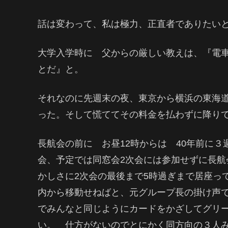
話は変わって、私は極力、正直者でありたい
大学入学時に 父からの厳しい教えは、『電
とだ』と。
それなのに先週末の夜、東京から横浜の東海
った。そして慌ててその料金を払わずに降り
長航会の前に お昼12時からは 40年前に
会、予定では同窓会2次会には参加せずに長
かしさに2次会の最後まで5時過ぎまで居座っ
内から移動せねばと、元グループ長の掛け声
でみんなと同じようにカードをかざしてグリ
い。 仕方がないのでとにかく同方向の３人