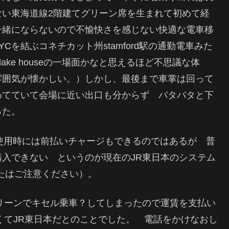
ない東海道線2階建てグリーン席を生まれて初めて経
一緒にならないので不愉快さを感じない快適な電車移
NYCを結ぶコネチカット州stamford駅の通勤電車みた
ake houseの一場面かなと思えるほど不思議な体
雰囲気が懐かしい。）しかし、最後まで車掌は回って
わてていて会場に近い出口も分からず バタバタと下
った。
の使用時には前払いチャージもできるのではあるが 普
入できない というのが現在のJR東日本のシステム
たはご注意ください）。
リーンでキセル乗車？してしまったので運賃を支払い
くてJR東日本だとのことでした。 電話をかけなおし