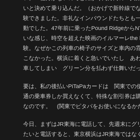
いと決めて乗り込んだ。（おかげで新幹線で
験できました。非礼なインバウンドたちとも
動でした。47年前に乗ったPound Ridgeから
いな感じ、時空を超えた映画のイルマーレthe l
験。なぜかこの列車の椅子のサイズと車内の
こなかった。横浜に着くと急いでいたし あ
車してしまい グリーン分を払わず仕舞いだ
要は、私の後払いPiTaPaカードは 関東で
通の乗車券しか買えなくて、特殊な割引券は購
なのです。 (関東でピタパをお使いになるか
今日、まずはJR東海に電話して、先週末にグ
たいと電話すると、東京横浜はJR東海ではな