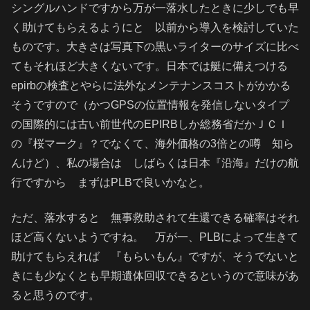
シングルハンドですから万が一落水したときに少しでも早
く助けてもらえるようにと 以前から導入を検討していた
ものです。大きさは写真下の黒いライターのサイズに比べ
てもそれほど大きくないです。日本では艇に備えつける
epirbの検査とやらに法外なメンテナンスコストがかかる
そうですので（かつGPSの位置情報を発信しないタイプ
の国際的には古い前世代のEPIRBしか総務省だかＪＣＩ
の『桜マーク』？でなくて、海外価格の3倍との噂 知ら
んけど）、私の場合は しばらくは日本『沿海』だけの航
行ですから まずはPLBで良いかなと。
ただ、落水すると 無事救助されて生還できる確率はそれ
ほど高くないようですね。 万が一、PLBによって生きて
助けてもらえれば 『もらいもん』ですが、そうでないと
きにも少なくとも早期遺体回収できるというので意味があ
ると思うのです。