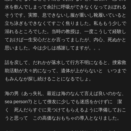
水を飲んでしまって余計に呼吸ができなくなっておぼれる
そうです。実際、息できないし服が重いし靴履いていると
立ち泳ぎもできなくてすごく焦りました。私ももう少しで
溺れるところでした。当時の教授は、一度こうして経験し
ておけば一生安心だとか言ってましたが、内心、死ぬかと
思いました。今は少しは感謝してますが。。。
話を戻して、だれかが落水して行方不明になると、捜索救
助活動が大々的になって、遺体が上がらないと いつまで
もみんなが探し続けることになるでしょ。
海の男（あっ失礼、最近は海のなんて言えば良いのかな、
sea person?) として僚友に少しでも迷惑をかけずに 潔
く 死んだらすぐに見つけてもらえるように準備しておこ
うと思って この高価なおもちゃの導入となりました。