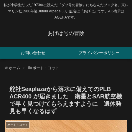
私が小学生だった1973年に読んだ『ダブ号の冒険』にちなんだブログ名。東レ
マリン社1980年製Dufour Arpege 30、艇名は『あげは』です。AIS表示は
AGEHAです。
あげは号の冒険
お問い合わせ
プライバシーポリシー
ホーム
ボート・ヨット
舵社Seaplazaから落水に備えてのPLB
ACR400 が届きました 衛星とSAR航空機
で早く見つけてもらえますように 遺体発
見も早くなるはず
ボート・ヨット