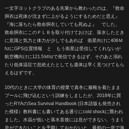
一文字ヨットクラブのある先輩から教わったのは、『救命
胴衣は死体が沈まずに上がるようにするためだと思え』
『海に落ちたら救命胴衣していても死ぬよ』 でした。
救命胴衣にこのＰＬＢを取り付けておけば、落水したとき
に意識と気力と体力が少しでもあれば 衛星向けに406Ｍ
hzにGPS位置情報 と もう衛星は受信してくれないが
航空機向けに121.5Ｍhzで発信できるはず、そのあと溺れ
たり低体温症で息絶えたとしても遺体は早く見つけてもら
えるはずです。
10代のときに大学の体育の授業で真冬に服靴を着たまま
プールに飛び込むという訓練をしましたが、2018年に買
ったRYAのSea Survival Handbook (日本語版も発売され
た模様）教科書にも書いてある通りにcold shockに襲われ
ました。水温が低いと落水直後には息ができない。うまく
息ができないことを予期しておかないと、最初の一息で海