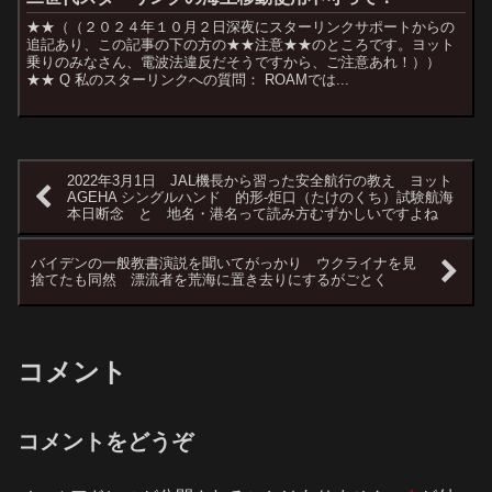
★★（（２０２４年１０月２日深夜にスターリンクサポートからの
追記あり、この記事の下の方の★★注意★★のところです。ヨット
乗りのみなさん、電波法違反だそうですから、ご注意あれ！））
★★ Q 私のスターリンクへの質問： ROAMでは...
2022年3月1日 JAL機長から習った安全航行の教え ヨット
AGEHA シングルハンド 的形-炬口（たけのくち）試験航海
本日断念 と 地名・港名って読み方むずかしいですよね
バイデンの一般教書演説を聞いてがっかり ウクライナを見
捨てたも同然 漂流者を荒海に置き去りにするがごとく
コメント
コメントをどうぞ