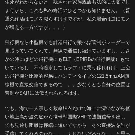
生死がわからないと 残された家族親族も法的に大変でし
ょうから、これも私の終活のひとつかも知れません。（普
通の終活はモノを減らすはずですが、私の場合は逆にモノ
が増える一方ですが。。。）
飛行機なら小型機でも計器飛行で飛べば管制がレーダーで
見張っていてくれて、無線で通信し続けていますし、まさ
かの時にはどの飛行機にもELT（EPIRBの飛行機版）もつ
いているし 不時着水してもラフトに乗り移れれば、上空
の飛行機と比較的容易にハンディタイプの121.5mhzAM無
線機で直接交信できるので 。。少なくとも自分の位置は
管制かSARには伝えれられるはず。
でも、海で一人寂しく救命胴衣だけで海上に漂いながら低
い地上高か波の底から携帯型国際VHFで遭難信号を出し
ても見通し距離は極端に短いですから その直接波を誰が
受信してくれるのかな。。。くれないだろうな。。と思っ