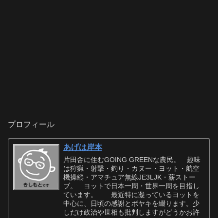
プロフィール
あげは岸本
片田舎に住むGOING GREENな農民。 趣味
は狩猟・射撃・釣り・カヌー・ヨット・航空
機操縦・アマチュア無線JE3LJK・薪ストー
ブ。 ヨットで日本一周・世界一周を目指し
ています。 最近特に凝っているヨットを
中心に、日頃の感謝とボヤキを綴ります。少
しだけ政治や世相も批判しますがどうかお許