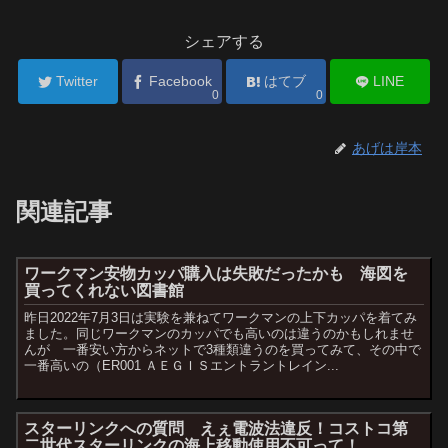
シェアする
Twitter
Facebook
はてブ
LINE
0
0
あげは岸本
関連記事
ワークマン安物カッパ購入は失敗だったかも 海図を
買ってくれない図書館
昨日2022年7月3日は実験を兼ねてワークマンの上下カッパを着てみ
ました。同じワークマンのカッパでも高いのは違うのかもしれませ
んが 一番安い方からネットで3種類違うのを買ってみて、その中で
一番高いの（ER001 ＡＥＧＩＳエントラントレイン...
スターリンクへの質問 えぇ電波法違反！コストコ第
二世代スターリンクの海上移動使用不可って！