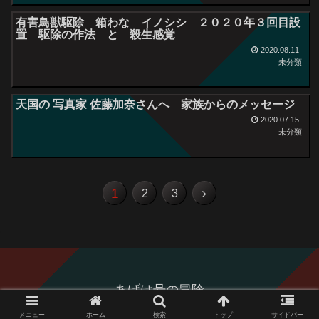
有害鳥獣駆除 箱わな イノシシ ２０２０年３回目設
置 駆除の作法 と 殺生感覚
2020.08.11
未分類
天国の 写真家 佐藤加奈さんへ 家族からのメッセージ
2020.07.15
未分類
1
2
3
あげは号の冒険
Copyright © 2006-2026 あげは号の冒険 All Rights Reserved.
メニュー
ホーム
検索
トップ
サイドバー