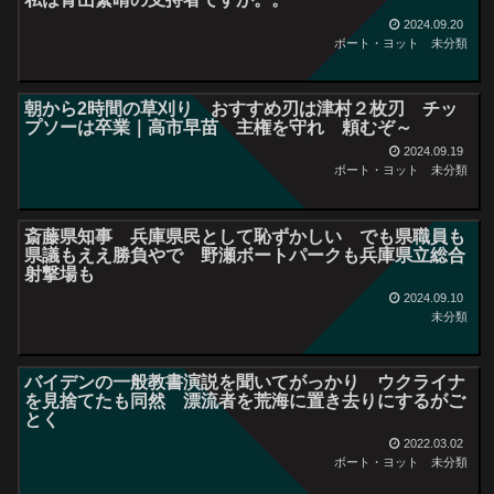
2024.09.20
ボート・ヨット
未分類
朝から2時間の草刈り おすすめ刃は津村２枚刃 チッ
プソーは卒業｜高市早苗 主権を守れ 頼むぞ～
2024.09.19
ボート・ヨット
未分類
斎藤県知事 兵庫県民として恥ずかしい でも県職員も
県議もええ勝負やで 野瀬ボートパークも兵庫県立総合
射撃場も
2024.09.10
未分類
バイデンの一般教書演説を聞いてがっかり ウクライナ
を見捨てたも同然 漂流者を荒海に置き去りにするがご
とく
2022.03.02
ボート・ヨット
未分類